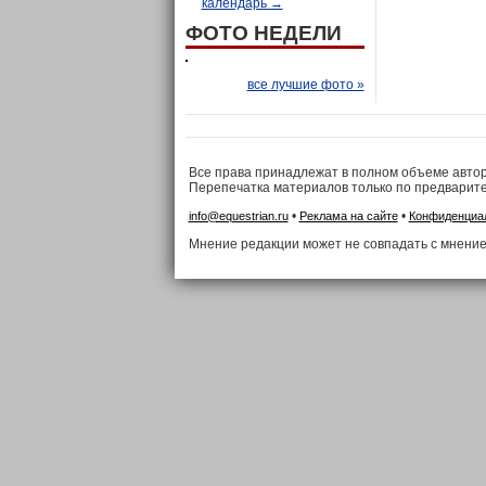
календарь →
ФОТО НЕДЕЛИ
все лучшие фото »
Все права принадлежат в полном объеме авто
Перепечатка материалов только по предварит
•
•
info@equestrian.ru
Реклама на сайте
Конфиденциа
Мнение редакции может не совпадать с мнение