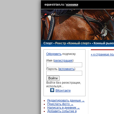
equestrian.ru
/
конники
Спорт
•
Реестр «Конный спорт»
•
Конный рыно
Оформить
подписку.
« к странице п
Имя (
регистрация
)
Пароль (
вспомнить
)
Войти без регистрации,
используя...
ВКонтакте
Редактировать данные →
Прислать фото →
Написать в дневник →
Добавить событие в