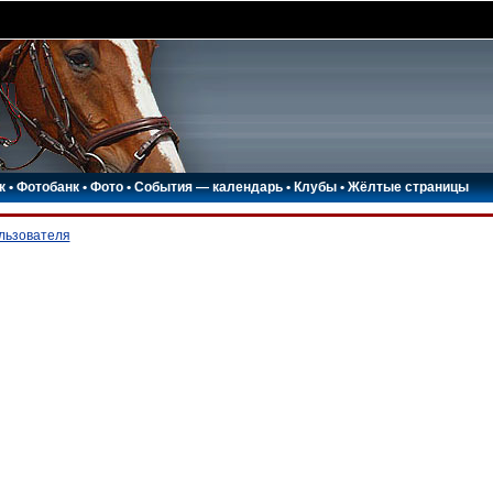
к
•
Фотобанк
•
Фото
•
События — календарь
•
Клубы
•
Жёлтые страницы
ользователя