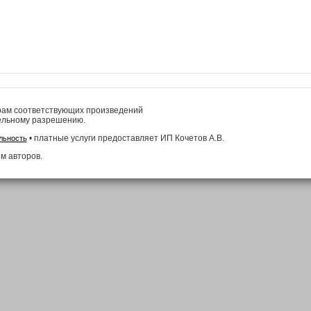
рам соответствующих произведений
ельному разрешению.
• платные услуги предоставляет ИП Кочетов А.В.
льность
м авторов.