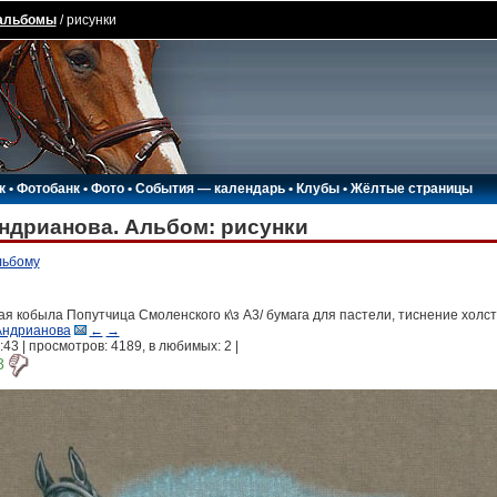
альбомы
/ рисунки
к
•
Фотобанк
•
Фото
•
События — календарь
•
Клубы
•
Жёлтые страницы
ндрианова. Альбом: рисунки
льбому
ая кобыла Попутчица Смоленского к\з A3/ бумага для пастели, тиснение холс
Андрианова
←
→
:43 | просмотров: 4189, в любимых:
2
|
8