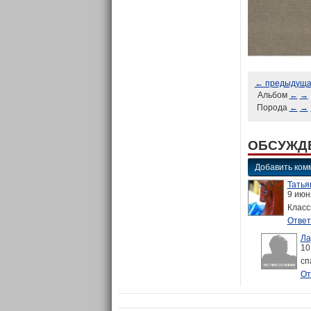
← предыдущ
Альбом
←
→
Порода
←
→
ОБСУЖД
Добавить ком
Татья
9 июн
Класс
Ответ
Ла
10
сп
От