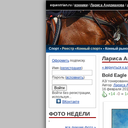
equestrian.ru
/
конники
/
Лариса Андрианова
/
Спорт
•
Реестр «Конный спорт»
•
Конный рыно
Лариса А
Оформить
подписку.
« вернуться к а
Имя (
регистрация
)
Bold Eagle
Пароль (
вспомнить
)
А3/ тонированн
Автор:
Лариса 
16 февраля 2016
Войти без регистрации,
+14
-0
=
1
используя...
ВКонтакте
ФОТО НЕДЕЛИ
все лучшие фото »