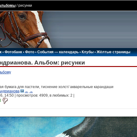
альбомы
/ рисунки
к
•
Фотобанк
•
Фото
•
События — календарь
•
Клубы
•
Жёлтые страницы
ндрианова. Альбом: рисунки
льбому
ая бумага для пастели, тиснение холст/ акварельные карандаши
Андрианова
←
→
, 14:50 | просмотров: 4909, в любимых:
2
|
4