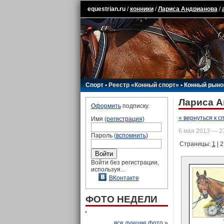
equestrian.ru
/
конники
/
Лариса Андрианова
/
Спорт
•
Реестр «Конный спорт»
•
Конный рыно
Лариса А
Оформить
подписку.
« вернуться к с
Имя (
регистрация
)
6 мая 2013 — 2
Пароль (
вспомнить
)
Страницы:
1
| 2
Войти без регистрации,
используя...
ВКонтакте
ФОТО НЕДЕЛИ
все лучшие фото »