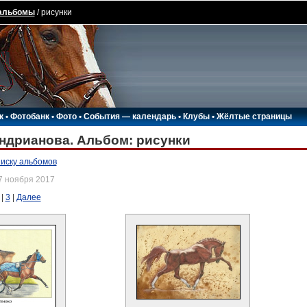
альбомы
/ рисунки
к
•
Фотобанк
•
Фото
•
События — календарь
•
Клубы
•
Жёлтые страницы
ндрианова. Альбом: рисунки
писку альбомов
7 ноября 2017
 |
3
|
Далее