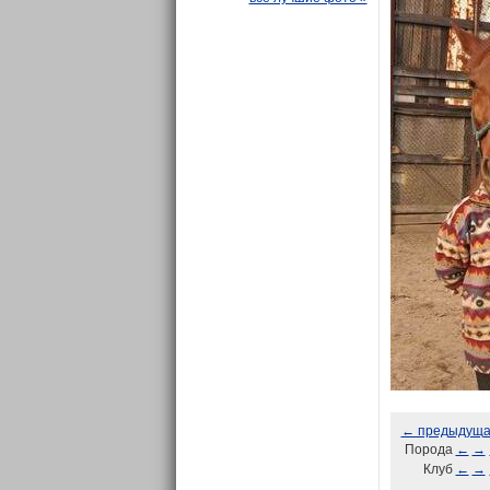
← предыдущ
Порода
←
→
Клуб
←
→