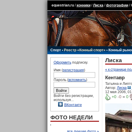
equestrian.ru
/
конники
/
Лиска
/
фотографии
/ 
Спорт
•
Реестр «Конный спорт»
•
Конный рыно
Лиска
Оформить
подписку.
« к странице п
Имя (
регистрация
)
Кентавр
Пароль (
вспомнить
)
Татьяна и Липт
Автор:
Лиска
12 мая 2006, 01
Войти без регистрации,
+0
-0
=
0
используя...
ВКонтакте
ФОТО НЕДЕЛИ
все лучшие фото »