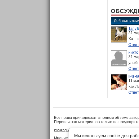
ОБСУЖД
Добавить ком
Tany
31 ма
Ха... 
Ответ
никто
31 ма
улыбн
Ответ
li-te-r
11 ма
Как Л
Ответ
Все права принадлежат в полном объеме авто
Перепечатка материалов только по предварит
•
•
info@equestrian.ru
Реклама на сайте
Конфиденциа
Мы используем cookie для раб
Мнение редакции может не совпадать с мнение