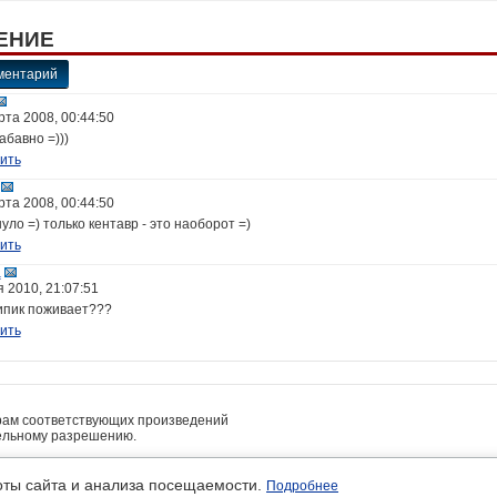
ЕНИЕ
ментарий
рта 2008, 00:44:50
забавно =)))
ить
рта 2008, 00:44:50
уло =) только кентавр - это наоборот =)
ить
a
я 2010, 21:07:51
ипик поживает???
ить
рам соответствующих произведений
ельному разрешению.
• платные услуги предоставляет ИП Кочетов А.В.
льность
оты сайта и анализа посещаемости.
Подробнее
м авторов.