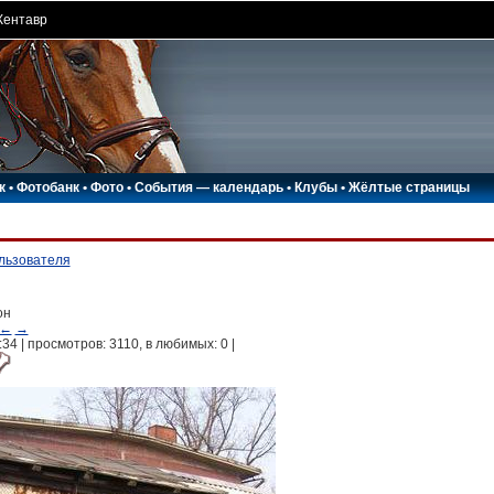
Кентавр
к
•
Фотобанк
•
Фото
•
События — календарь
•
Клубы
•
Жёлтые страницы
ользователя
он
←
→
:34 | просмотров: 3110, в любимых:
0
|