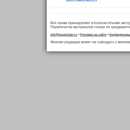
Все права принадлежат в полном объеме авто
Перепечатка материалов только по предварит
•
•
info@equestrian.ru
Реклама на сайте
Конфиденциа
Мнение редакции может не совпадать с мнение