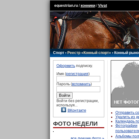
equestrian.ru
/
конники
/
Vivat
Спорт
•
Реестр «Конный спорт»
•
Конный рыно
Оформить
подписку.
Имя (
регистрация
)
Пароль (
вспомнить
)
Войти без регистрации,
используя...
ВКонтакте
Отправить с
Удалить из д
Календарь п
ФОТО НЕДЕЛИ
Фотографии
пользовател
Альбомы пол
все лучшие фото »