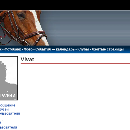
к
•
Фотобанк
•
Фото
•
События — календарь
•
Клубы
•
Жёлтые страницы
Vivat
ообщение
рузей
ользователя
0
я
0
ьзователя