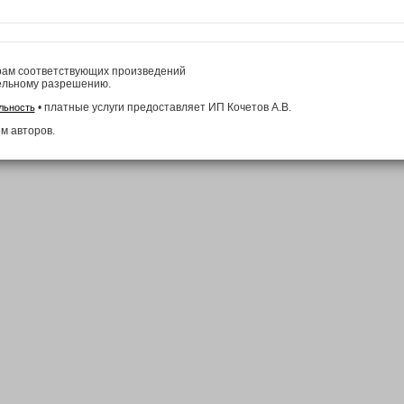
рам соответствующих произведений
ельному разрешению.
• платные услуги предоставляет ИП Кочетов А.В.
льность
м авторов.