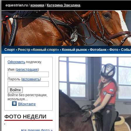
equestrian.ru
/
конники
/
Катерина Звездина
Спорт
•
Реестр «Конный спорт»
•
Конный рынок
•
Фотобанк
•
Фото
•
Собы
Оформить
подписку.
Имя (
регистрация
)
Пароль (
вспомнить
)
Войти без регистрации,
используя...
ВКонтакте
ФОТО НЕДЕЛИ
все лучшие фото »