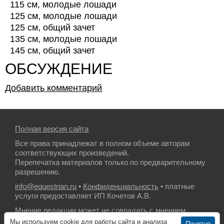
115 см, молодые лошади
125 см, молодые лошади
125 см, общий зачет
135 см, молодые лошади
145 см, общий зачет
ОБСУЖДЕНИЕ
Добавить комментарий
Полная версия сайта
Все права принадлежат в полном объеме авторам
соответствующих произведений.
Перепечатка материалов только по предварительному
разрешению.
info@equestrian.ru
•
Конфиденциальность
• платные
услуги предоставляет ИП Кочетов А.В.
Мнение редакции может не совпадать с мнением
авторов.
Мы используем cookie для работы сайта и анализа
Понятно