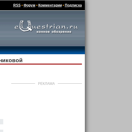
RSS
•
Форум
•
Комментарии
•
Подписка
чниковой
РЕКЛАМА