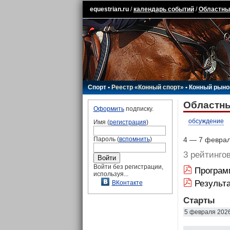
equestrian.ru
/
календарь событий
/
Областные
Спорт
•
Реестр «Конный спорт»
•
Конный рыно
Областны
Оформить
подписку.
обсуждение
Имя (
регистрация
)
Пароль (
вспомнить
)
4 — 7 февраля
3 рейтинго
Войти без регистрации,
Програм
используя...
Результ
ВКонтакте
Старты
5 февраля 202