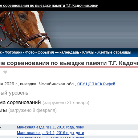
 соревнования по выездке памяти Т.Г. Кадочниковой
к
•
Фотобанк
•
Фото
•
События — календарь
•
Клубы
•
Жёлтые страницы
е соревнования по выездке памяти Т.Г. Кадо
 2026 г., выездка, Челябинская обл.,
ОБУ ЦСП КСК Рифей
вый уровень
ма соревнований
(загружено 21 января)
аты
(загружено 8 февраля)
6
Манежная езда №1.1, 2016 года, пони
Манежная езда №1.1, 2016 года, дети