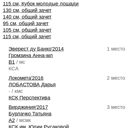
115 см, Кубок молодые лошади
130 см, общий зачет
140 см, общий зачет
95 см, общий зачет
105 см, общий зачет
115 см, общий зачет
Эверест ду Банко'2014
1 место
Громзина Анна-мл
B1
/ мс
КСА
Локомета'2016
2 место
ЛОБАСТОВА Дарья
- / кмс
КСК Перспектива
Вирджиния'2017
3 место
Бурлачко Татьяна
A2
/ мсмк
КСК им. Юлии Русаковой