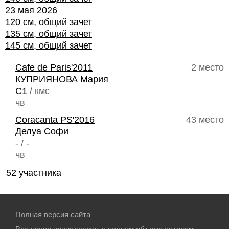
23 мая 2026
120 см, общий зачет
135 см, общий зачет
145 см, общий зачет
Cafe de Paris'2011
2 место
КУПРИЯНОВА Мария
C1
/ кмс
чв
Coracanta PS'2016
43 место
Делуа Софи
- / -
чв
52 участника
Полная версия сайта