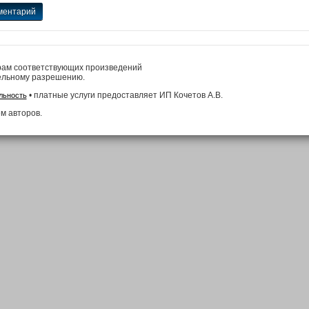
ментарий
рам соответствующих произведений
ельному разрешению.
• платные услуги предоставляет ИП Кочетов А.В.
льность
м авторов.