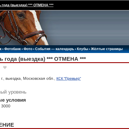
ь года (выездка) *** ОТМЕНА ***
к
•
Фотобанк
•
Фото
•
События — календарь
•
Клубы
•
Жёлтые страницы
ь года (выездка) *** ОТМЕНА ***
г., выездка, Московская обл.,
КСК "Премьер"
вый уровень
е условия
/ 3000
ЕНИЕ