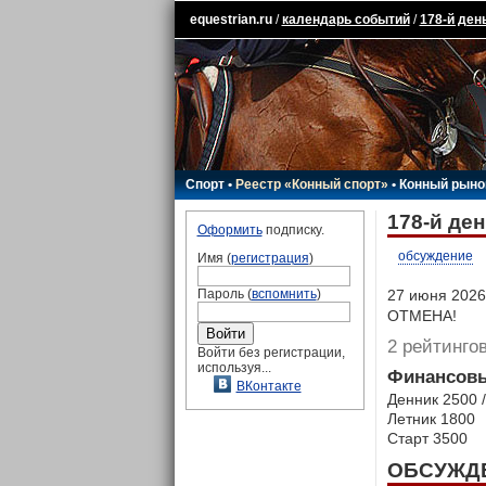
equestrian.ru
/
календарь событий
/
178-й ден
Спорт
•
Реестр «Конный спорт»
•
Конный рыно
178-й ден
Оформить
подписку.
обсуждение
Имя (
регистрация
)
Пароль (
вспомнить
)
27 июня 2026 
ОТМЕНА!
2 рейтинго
Войти без регистрации,
используя...
Финансовы
ВКонтакте
Денник 2500 
Летник 1800
Старт 3500
ОБСУЖД