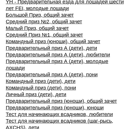
YH - Предварительная езда для лошадей шести
лет FEI, молодые лошади
Большой Приз, общий зачет
Средний приз №2, общий зачет
Малый Приз, общий зачет
Средний Приз №1, общий зачет
Командный приз (юноши), общий зачет
Предварительный приз А (дети), дети
Предварительный приз А (дети), любители
Предварительный приз А (дети), молодые
лошади
Предварительный приз А (дети), пони
Командный приз (дети), дети
Командный приз (дети), пони
Личный приз (дети), дети
Предварительный приз (юноши), общий зачет
Предварительный приз (юноши), юноши
Тест для начинающих всадников, любители
Тест для начинающих всадников (шаг-рысь,
AXCHS), дети