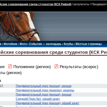
ские соревнования среди студентов (КСК Рифей)
/ результаты / Предвари
к
•
Фотобанк
•
Фото
•
События — календарь
•
Клубы
•
Жёлтые страницы
йские соревнования среди студентов (КСК Р
ние
Положение (регион)
Результаты (всерос)
ты (регион)
ы
22
Предварительный приз (юноши), юноши
Предварительный приз (юниоры), юниоры
Предварительный приз (юноши), юноши
Средний Приз №1, общий зачет
Предварительный приз (юноши), общий зачет