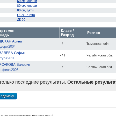
60 см, юноши
80 см, юноши
80 см, дети
CCN 1* Intro
ДК 90
ортсмен
Класс /
Регион
шадь
Разряд
ДСКАЯ Арина
- / -
Тюменская обл.
дере'2004
ВАЛЕВА Софья
- / II
Челябинская обл.
туоз'2011
РСАКОВА Валерия
- / -
Челябинская обл.
ьфина'2006
только последние результаты.
Остальные результат