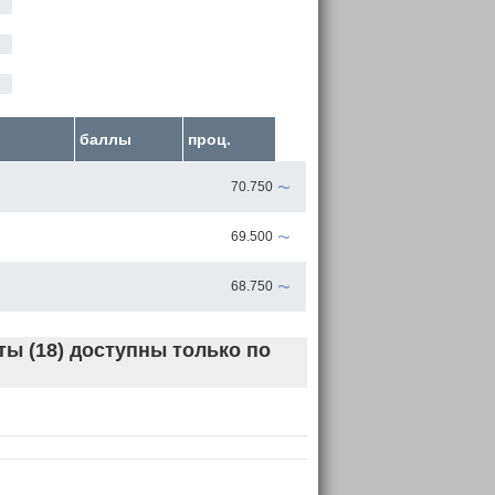
баллы
проц.
~
70.750
~
69.500
~
68.750
ы (18) доступны только по