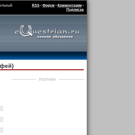
тельный
RSS
•
Форум
•
Комментарии
•
Подписка
ифей)
РЕКЛАМА