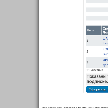
Сп
Место
Ло
ША
1
Кал
КО
2
Вир
ФИ
3
Дел
21 участник
Показаны 
подписке.