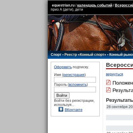
equestrian.ru
/
календарь событий
/
Всероссий
приз А (дети), дети
Спорт
•
Реестр «Конный спорт»
•
Конный рыно
Всеросси
Оформить
подписку.
вернуться
Имя (
регистрация
)
Положе
Пароль (
вспомнить
)
Результа
Результат
Войти без регистрации,
используя...
28 сентября 20
ВКонтакте