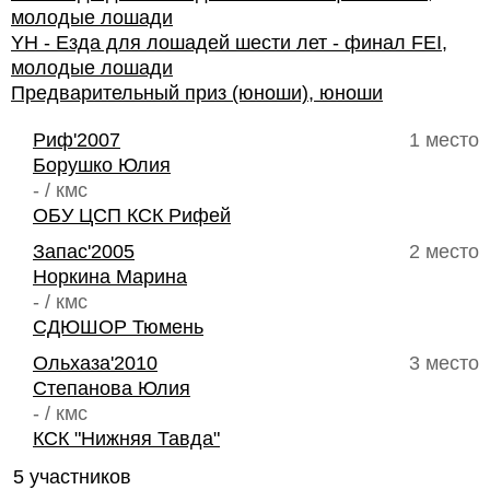
молодые лошади
YH - Езда для лошадей шести лет - финал FEI,
молодые лошади
Предварительный приз (юноши), юноши
Риф'2007
1 место
Борушко Юлия
- / кмс
ОБУ ЦСП КСК Рифей
Запас'2005
2 место
Норкина Марина
- / кмс
СДЮШОР Тюмень
Ольхаза'2010
3 место
Степанова Юлия
- / кмс
КСК "Нижняя Тавда"
5 участников