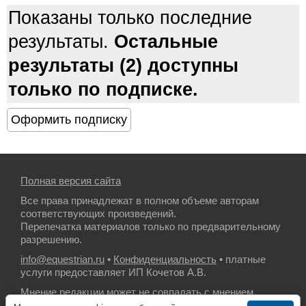
Показаны только последние
результаты.
Остальные
результаты (2) доступны
только по подписке.
Полная версия сайта
Все права принадлежат в полном объеме авторам
соответствующих произведений.
Перепечатка материалов только по предварительному
разрешению.
info@equestrian.ru
•
Конфиденциальность
• платные
услуги предоставляет ИП Кочетов А.В.
Мнение редакции может не совпадать с мнением
авторов.