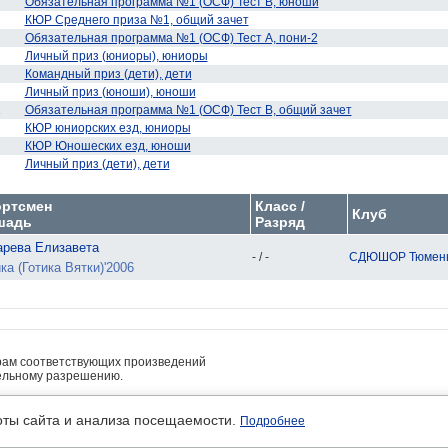
Обязательная программа №1 (ОСФ) Тест В, юноши
КЮР Среднего приза №1, общий зачет
Обязательная программа №1 (ОСФ) Тест А, пони-2
Личный приз (юниоры), юниоры
Командный приз (дети), дети
Личный приз (юноши), юноши
1
Обязательная программа №1 (ОСФ) Тест В, общий зачет
КЮР юниорских езд, юниоры
КЮР Юношеских езд, юноши
Личный приз (дети), дети
ортсмен
Класс /
Клуб
шадь
Разряд
арева Елизавета
- / -
СДЮШОР Тюмен
ка (Готика Вятки)'2006
рам соответствующих произведений
ельному разрешению.
• платные услуги предоставляет ИП Кочетов А.В.
льность
оты сайта и анализа посещаемости.
Подробнее
м авторов.