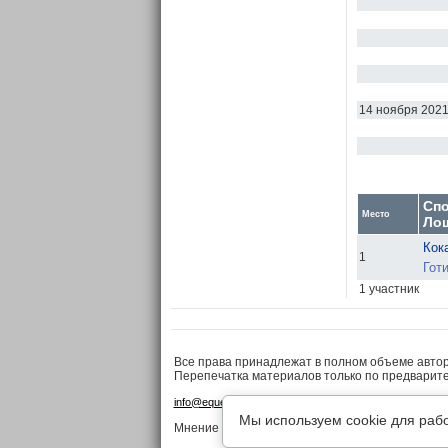
14 ноября 202
Сп
Место
Ло
Кок
1
Готи
1 участник
Все права принадлежат в полном объеме авто
Перепечатка материалов только по предварит
•
•
info@equestrian.ru
Реклама на сайте
Конфиденциа
Мы используем cookie для раб
Мнение редакции может не совпадать с мнение