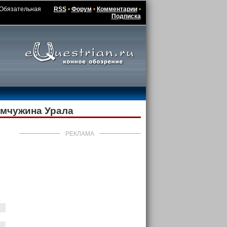
/ Обязательная
RSS
•
Форум
•
Комментарии
•
Подписка
емчужина Урала
РЕКЛАМА