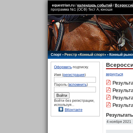
equestrian.ru
/
календарь событий
/
Всероссий
программа №1 (ОСФ) Тест А, юноши
Спорт
•
Реестр «Конный спорт»
•
Конный рыно
Всеросси
Оформить
подписку.
вернуться
Имя (
регистрация
)
Результа
Пароль (
вспомнить
)
Результ
Результа
Войти без регистрации,
Результ
используя...
ВКонтакте
Результат
4 ноября 2021