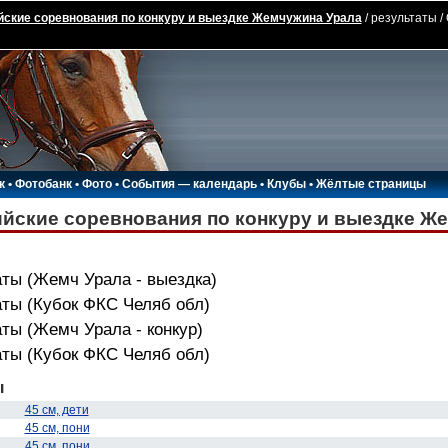
ские соревнования по конкуру и выездке Жемчужина Урала
/ результаты 
к
•
Фотобанк
•
Фото
•
События — календарь
•
Клубы
•
Жёлтые страницы
йские соревнования по конкуру и выездке Ж
ты (Жемч Урала - выездка)
аты (Кубок ФКС Челяб обл)
ты (Жемч Урала - конкур)
аты (Кубок ФКС Челяб обл)
ы
45 см, дети
45 см, пони
45 см, пони