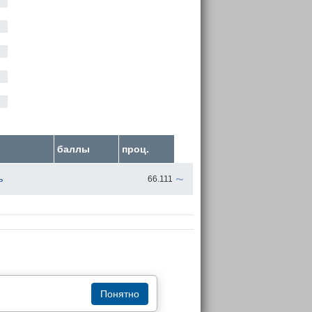
баллы
проц.
~
ь
66.111
Понятно