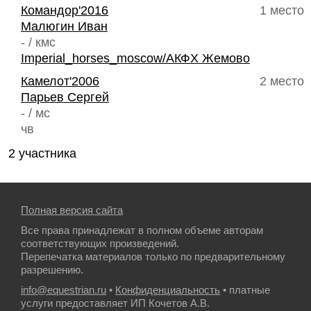
Командор'2016
1 место
Малюгин Иван
- / кмс
Imperial_horses_moscow/АКФХ Жемово
Камелот'2006
2 место
Парьев Сергей
- / мс
чв
2 участника
Полная версия сайта
Все права принадлежат в полном объеме авторам
соответствующих произведений.
Перепечатка материалов только по предварительному
разрешению.
info@equestrian.ru
•
Конфиденциальность
• платные
услуги предоставляет ИП Кочетов А.В.