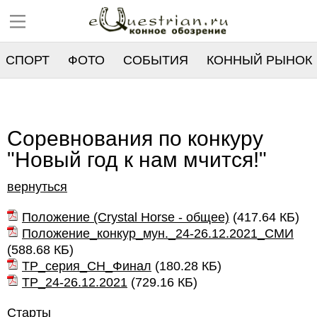
СПОРТ
ФОТО
СОБЫТИЯ
КОННЫЙ РЫНОК
РЕЕСТР
Соревнования по конкуру
"Новый год к нам мчится!"
вернуться
Положение (Crystal Horse - общее)
(
417.64 КБ
)
Положение_конкур_мун._24-26.12.2021_СМИ
(
588.68 КБ
)
ТР_серия_СН_Финал
(
180.28 КБ
)
ТР_24-26.12.2021
(
729.16 КБ
)
Старты