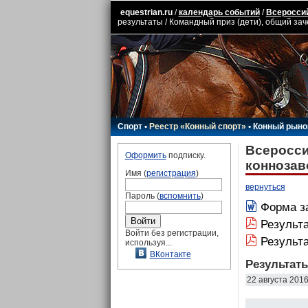
equestrian.ru
/
календарь событий
/
Всероссий
результаты / Командный приз (дети), общий зач
Спорт
•
Реестр «Конный спорт»
•
Конный рыно
Всеросси
Оформить
подписку.
коннозав
Имя (
регистрация
)
вернуться
Пароль (
вспомнить
)
Форма з
Результа
Войти без регистрации,
Результа
используя...
ВКонтакте
Результат
22 августа 201