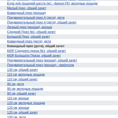
Езда для лошадей шести лет - финал FEI, молодые лошади
Малый приз, общий зачет
Командный приз (юноши)
6
Предварительный приз А (дети), дети
Предварительный приз А (дети), общий зачет
Личный приз (юноши), юноши
Средний Приз №1, общий зачет
Большой Приз, общий зачет
6
Командный приз (дети), дети
Командный приз (дети), общий зачет
КЮР Среднего приза №1, общий зачет
КЮР Большого Приза, общий зачет
Предварительный приз (юноши), общий зачет
Предварительный приз (юноши) - любители
6
130 см, общий зачет
110 см, молодые лошади
110 см, общий зачет
90 см, дети
90 см, молодые лошади
90 см, общий зачет
110 см, юноши
6
120 см, молодые лошади
120 см, юноши
120 см, общий зачет
100 см, дети