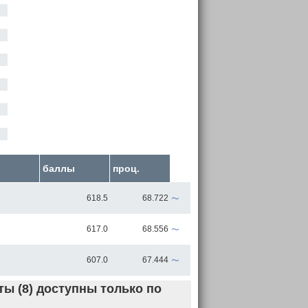
баллы
проц.
~
618.5
68.722
~
617.0
68.556
~
607.0
67.444
ы (8) доступны только по