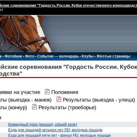
ские соревнования "Гордость России. Кубок отечественного коннозаводс
ет
к
•
Фотобанк
•
Фото
•
События — календарь
•
Клубы
•
Жёлтые страницы
йские соревнования "Гордость России. Кубок
одства"
аявки на участие
Положение
ты (выездка - манеж)
Результаты (выездка - улица)
ты (конкур)
Результаты (троеборье)
ы
6
Командный приз (юноши), общий зачет
Езда для лошадей четырех лет FEI, молодые лошади
Езда для лошадей пяти лет - финал FEI, молодые лошади