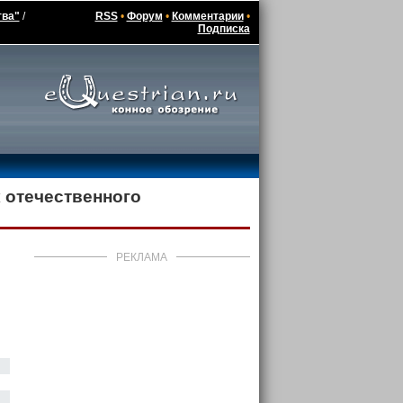
тва"
/
RSS
•
Форум
•
Комментарии
•
Подписка
 отечественного
РЕКЛАМА