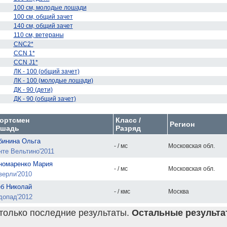
100 см, молодые лошади
100 см, общий зачет
140 см, общий зачет
110 см, ветераны
CNC2*
CCN 1*
CCN J1*
ЛК - 100 (общий зачет)
ЛК - 100 (молодые лошади)
ДК - 90 (дети)
ДК - 90 (общий зачет)
ортсмен
Класс /
Регион
шадь
Разряд
бинина Ольга
- / мс
Московская обл.
нте Вельтино'2011
номаренко Мария
- / мс
Московская обл.
верли'2010
еб Николай
- / кмс
Москва
допад'2012
только последние результаты.
Остальные результат