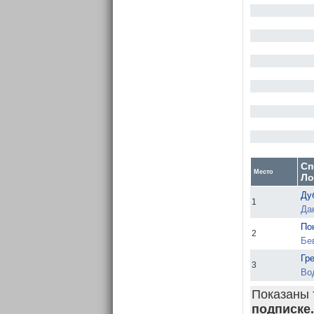
Сп
Место
Ло
Ду
1
Да
По
2
Бе
Гр
3
Во
Показаны 
подписке.