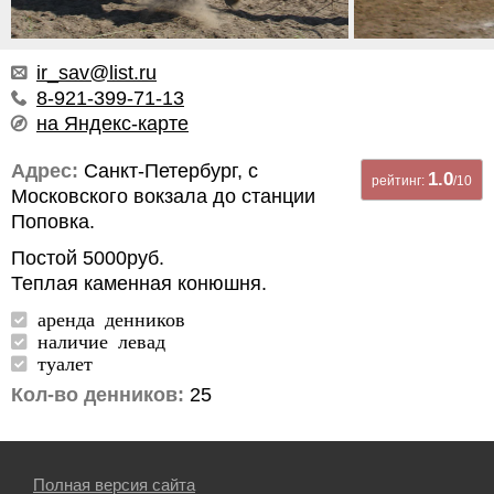
ir_sav@list.ru
8-921-399-71-13
на Яндекс-карте
Адрес:
Санкт-Петербург, с
1.0
рейтинг:
/10
Московского вокзала до станции
Поповка.
Постой 5000руб.
Теплая каменная конюшня.
аренда денников
наличие левад
туалет
Кол-во денников:
25
Полная версия сайта