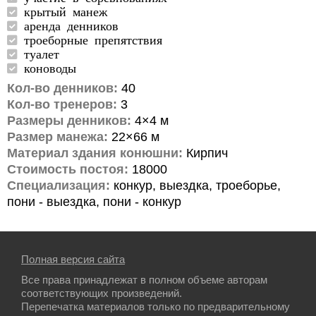
крытый манеж
аренда денников
троеборные препятствия
туалет
коноводы
Кол-во денников:
40
Кол-во тренеров:
3
Размеры денников:
4×4 м
Размер манежа:
22×66 м
Материал здания конюшни:
Кирпич
Стоимость постоя:
18000
Специализация:
конкур, выездка, троеборье,
пони - выездка, пони - конкур
Полная версия сайта
Все права принадлежат в полном объеме авторам
соответствующих произведений.
Перепечатка материалов только по предварительному