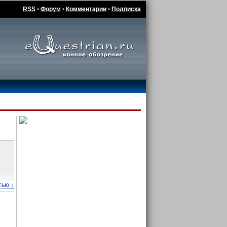
RSS
•
Форум
•
Комментарии
•
Подписка
тью ↓