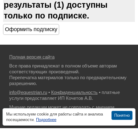
результаты (1) доступны
только по подписке.
Полная версия сайта
Все права принадлежат в полном объеме авторам
соответствующих произведений.
Перепечатка материалов только по предварительному
разрешению.
info@equestrian.ru
•
Конфиденциальность
• платные
услуги предоставляет ИП Кочетов А.В.
Мнение редакции может не совпадать с мнением
авторов.
Мы используем cookie для работы сайта и анализа
Понятно
посещаемости.
Подробнее