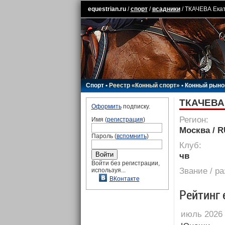
equestrian.ru
/
спорт
/
всадники
/ ТКАЧЕВА Ека
Спорт
•
Реестр «Конный спорт»
•
Конный рыно
ТКАЧЕВА
Оформить
подписку.
Регион:
Имя (
регистрация
)
Москва / 
Пароль (
вспомнить
)
Клуб:
чв
Войти без регистрации,
Звание / р
используя...
ВКонтакте
Рейтинг 
июль 2026