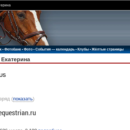
терина
к
•
Фотобанк
•
Фото
•
События — календарь
•
Клубы
•
Жёлтые страницы
 Екатерина
RUS
азряд
(
показать
)
equestrian.ru