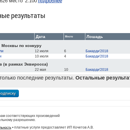
626 место
2.100
подробнее
ные результаты
Дата
Лошадь
Место
. Москвы по конкуру
ли
12 июля
6
Бакарди'2018
и
10 июля
4
Бакарди'2018
в (в рамках Эквиросса)
22 мая
10
Бакарди'2018
только последние результаты.
Остальные результат
рам соответствующих произведений
ельному разрешению.
• платные услуги предоставляет ИП Кочетов А.В.
льность