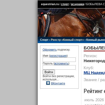
equestrian.ru
/
спорт
/
всадники
/ БОБЫЛЕВА С
Спорт
•
Реестр «Конный спорт»
•
Конный рыно
БОБЫЛЕВ
Оформить
подписку.
Регион:
Имя (
регистрация
)
Нижегород
Пароль (
вспомнить
)
Клуб:
МЦ Надеж
Войти без регистрации,
Звание / р
используя...
ВКонтакте
Рейтинг 
июль 2026