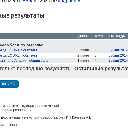
ru
6 место
Бублик
208.000
подробнее
ные результаты
Дата
Лошадь
Место
ссамблея по выездке
езда EQUI-3, любители
3 июля
1
Бублик'2014
езда EQUI-1, любители
2 июля
1
Бублик'2014
й приз А (дети), общий зачет
1 июля
7
Бублик'2014
только последние результаты.
Остальные результат
рам соответствующих произведений
ельному разрешению.
• платные услуги предоставляет ИП Кочетов А.В.
льность
м авторов.