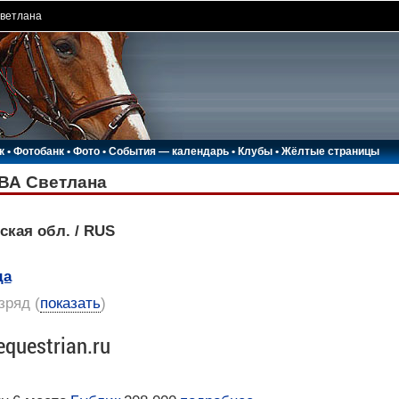
ветлана
к
•
Фотобанк
•
Фото
•
События — календарь
•
Клубы
•
Жёлтые страницы
А Светлана
ская обл. / RUS
да
азряд
(
показать
)
equestrian.ru