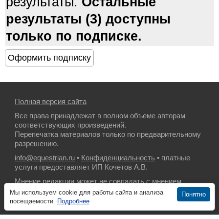
результаты.
Остальные
результаты (3) доступны
только по подписке.
Полная версия сайта
Все права принадлежат в полном объеме авторам
соответствующих произведений.
Перепечатка материалов только по предварительному
разрешению.
info@equestrian.ru
•
Конфиденциальность
• платные
услуги предоставляет ИП Кочетов А.В.
Мнение редакции может не совпадать с мнением
авторов.
Мы используем cookie для работы сайта и анализа
Понятно
посещаемости.
Подробнее