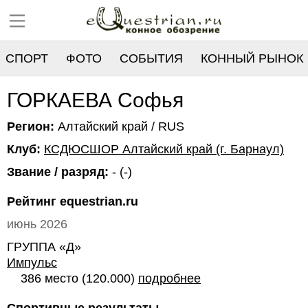
СПОРТ
ФОТО
СОБЫТИЯ
КОННЫЙ РЫНОК
РЕЕСТР
ГОРКАЕВА Софья
Регион:
Алтайский край / RUS
Клуб:
КСДЮСШОР Алтайский край (г. Барнаул)
Звание / разряд:
- (-)
Рейтинг equestrian.ru
июнь 2026
ГРУППА «Д»
Импульс
386 место (120.000)
подробнее