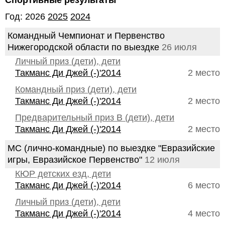
Спортивные результаты
Год: 2026
2025
2024
Командный Чемпионат и Первенство
Нижегородской области по выездке
26 июля
Личный приз (дети), дети
Такманс Ди Джей (-)'2014
2 место
Командный приз (дети), дети
Такманс Ди Джей (-)'2014
2 место
Предварительный приз В (дети), дети
Такманс Ди Джей (-)'2014
2 место
МС (лично-командные) по выездке "Евразийские
игры, Евразийское Первенство"
12 июля
КЮР детских езд, дети
Такманс Ди Джей (-)'2014
6 место
Личный приз (дети), дети
Такманс Ди Джей (-)'2014
4 место