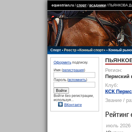
equestrian.ru
/
спорт
/
всадники
/ ПЬЯНКОВА Д
Спорт
•
Реестр «Конный спорт»
•
Конный рыно
ПЬЯНКОВ
Оформить
подписку.
Регион:
Имя (
регистрация
)
Пермский 
Пароль (
вспомнить
)
Клуб:
КСК Пермс
Войти без регистрации,
Звание / р
используя...
ВКонтакте
Рейтинг 
июль 2026