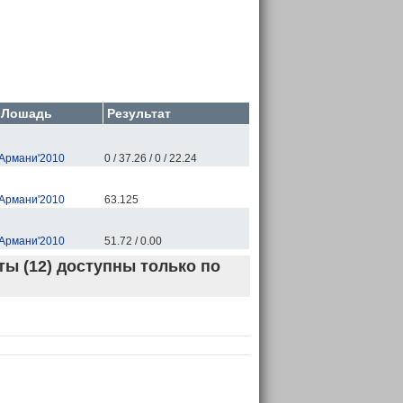
Лошадь
Результат
Армани'2010
0 / 37.26 / 0 / 22.24
Армани'2010
63.125
Армани'2010
51.72 / 0.00
ы (12) доступны только по