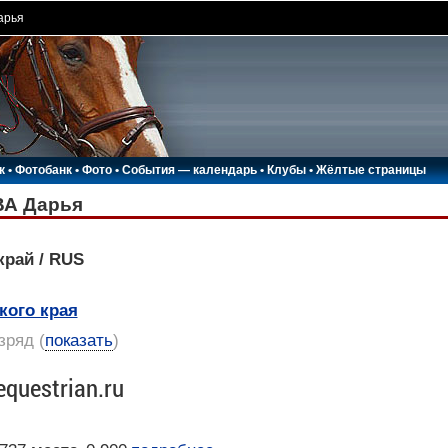
арья
к
•
Фотобанк
•
Фото
•
События — календарь
•
Клубы
•
Жёлтые страницы
А Дарья
край / RUS
кого края
азряд
(
показать
)
equestrian.ru