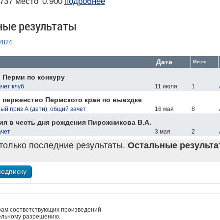
737 место
0.900
подробнее
ные результаты
2024
Дата
Место
. Перми по конкуру
ачет клуб
11 июля
1
 первенство Пермского края по выездке
й приз А (дети), общий зачет
16 мая
8
я в честь дня рождения Пирожникова В.А.
ачет
3 мая
2
только последние результаты.
Остальные результат
рам соответствующих произведений
ельному разрешению.