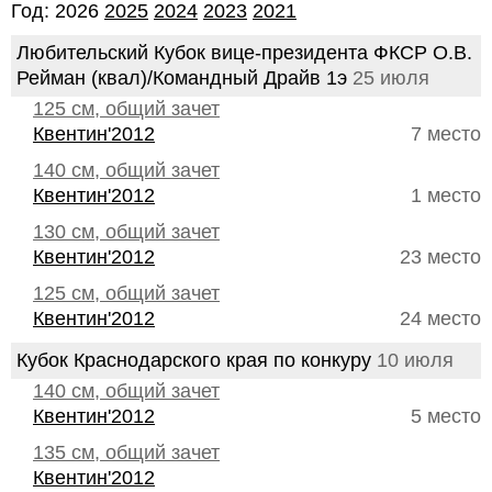
Год: 2026
2025
2024
2023
2021
Любительский Кубок вице-президента ФКСР О.В.
Рейман (квал)/Командный Драйв 1э
25 июля
125 см, общий зачет
Квентин'2012
7 место
140 см, общий зачет
Квентин'2012
1 место
130 см, общий зачет
Квентин'2012
23 место
125 см, общий зачет
Квентин'2012
24 место
Кубок Краснодарского края по конкуру
10 июля
140 см, общий зачет
Квентин'2012
5 место
135 см, общий зачет
Квентин'2012