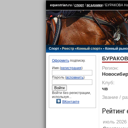
equestrian.ru
/
спорт
/
всадники
/ БУРАКОВА Н
Спорт
•
Реестр «Конный спорт»
•
Конный рыно
БУРАКОВ
Оформить
подписку.
Регион:
Имя (
регистрация
)
Новосибир
Пароль (
вспомнить
)
Клуб:
чв
Войти без регистрации,
Звание / р
используя...
ВКонтакте
Рейтинг 
июль 2026