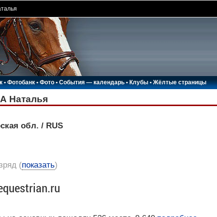
аталья
к
•
Фотобанк
•
Фото
•
События — календарь
•
Клубы
•
Жёлтые страницы
А Наталья
ская обл. / RUS
азряд
(
показать
)
equestrian.ru