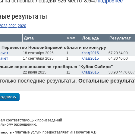
ы на основных лошадях
526 место
8.640
подробнее
ные результаты
2023
2021
2020
Дата
Лошадь
Результат
Место
 Первенство Новосибирской области по конкуру
зачет
18 сентября 2025
1
Клад'2015
67.20 / 4.00
зачет
17 сентября 2025
1
Клад'2015
64.30 / 0.00
льные соревнования по троеборью "Кубок Сибири"
22 июля 2025
11
Клад'2015
38.90 / 4 / 0.00 
только последние результаты.
Остальные результат
рам соответствующих произведений
ельному разрешению.
• платные услуги предоставляет ИП Кочетов А.В.
льность