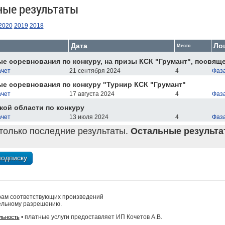
ные результаты
2020
2019
2018
Дата
Ло
Место
е соревнования по конкуру, на призы КСК "Грумант", посвящ
ачет
21 сентября 2024
4
Фаза
е соревнования по конкуру "Турнир КСК "Грумант"
ачет
17 августа 2024
4
Фаза
кой области по конкуру
ачет
13 июля 2024
4
Фаза
только последние результаты.
Остальные результат
рам соответствующих произведений
ельному разрешению.
• платные услуги предоставляет ИП Кочетов А.В.
льность