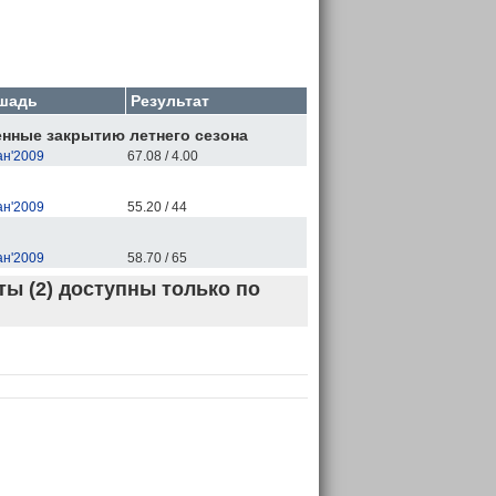
шадь
Результат
енные закрытию летнего сезона
н'2009
67.08 / 4.00
н'2009
55.20 / 44
н'2009
58.70 / 65
ы (2) доступны только по