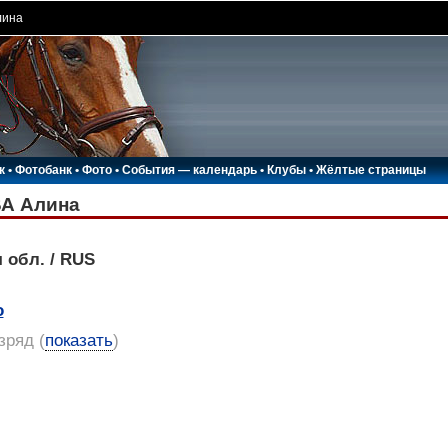
лина
к
•
Фотобанк
•
Фото
•
События — календарь
•
Клубы
•
Жёлтые страницы
А Алина
 обл. / RUS
о
азряд
(
показать
)