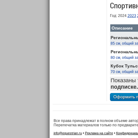
Спортив
Год: 2024
2023
Описание
Региональны
85 см, общий з
Региональны
80 см, общий з
Кубок Тульс
70 см, общий з
Показаны 
подписке.
Все права принадлежат в полном объеме авто
Перепечатка материалов только по предварит
•
•
info@equestrian.ru
Реклама на сайте
Конфиденциа