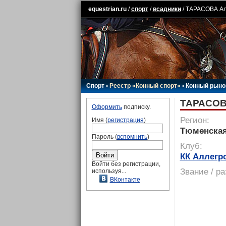
equestrian.ru
/
спорт
/
всадники
/ ТАРАСОВА А
Спорт
•
Реестр «Конный спорт»
•
Конный рыно
ТАРАСОВ
Оформить
подписку.
Регион:
Имя (
регистрация
)
Тюменская
Пароль (
вспомнить
)
Клуб:
КК Аллегр
Войти без регистрации,
Звание / р
используя...
ВКонтакте