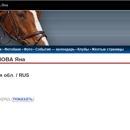
 Яна
к
•
Фотобанк
•
Фото
•
События — календарь
•
Клубы
•
Жёлтые страницы
ОВА Яна
я обл. / RUS
азряд
(
показать
)