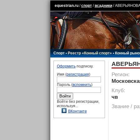
equestrian.ru
/
спорт
/
всадники
/ АВЕРЬЯНОВА
Спорт
•
Реестр «Конный спорт»
•
Конный рыно
АВЕРЬЯН
Оформить
подписку.
Регион:
Имя (
регистрация
)
Московска
Пароль (
вспомнить
)
Клуб:
чв
Войти без регистрации,
Звание / р
используя...
ВКонтакте