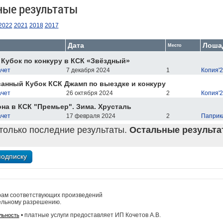
ные результаты
2022
2021
2018
2017
Дата
Лоша
Место
Кубок по конкуру в КСК «Звёздный»
ачет
7 декабря 2024
1
Копия'
нный Кубок КСК Джамп по выездке и конкуру
ачет
26 октября 2024
2
Копия'
на в КСК "Премьер". Зима. Хрусталь
ачет
17 февраля 2024
2
Паприк
только последние результаты.
Остальные результат
рам соответствующих произведений
ельному разрешению.
• платные услуги предоставляет ИП Кочетов А.В.
льность