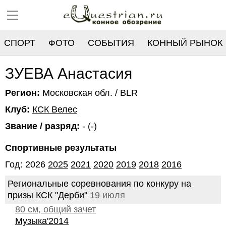
СПОРТ
ФОТО
СОБЫТИЯ
КОННЫЙ РЫНОК
РЕЕСТР
ЗУЕВА Анастасия
Регион:
Московская обл. / BLR
Клуб:
КСК Велес
Звание / разряд:
- (-)
Спортивные результаты
Год: 2026
2025
2021
2020
2019
2018
2016
Региональные соревнования по конкуру на
призы КСК "Дерби"
19 июля
80 см, общий зачет
Музыка'2014