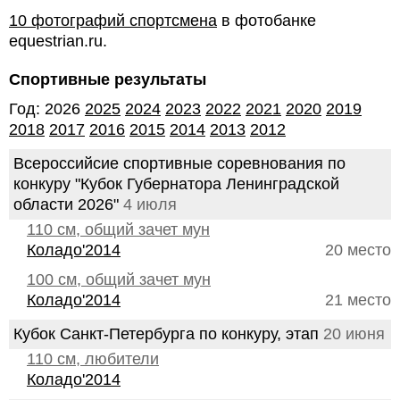
10 фотографий спортсмена
в фотобанке
equestrian.ru.
Спортивные результаты
Год: 2026
2025
2024
2023
2022
2021
2020
2019
2018
2017
2016
2015
2014
2013
2012
Всероссийсие спортивные соревнования по
конкуру "Кубок Губернатора Ленинградской
области 2026"
4 июля
110 см, общий зачет мун
Коладо'2014
20 место
100 см, общий зачет мун
Коладо'2014
21 место
Кубок Санкт-Петербурга по конкуру, этап
20 июня
110 см, любители
Коладо'2014