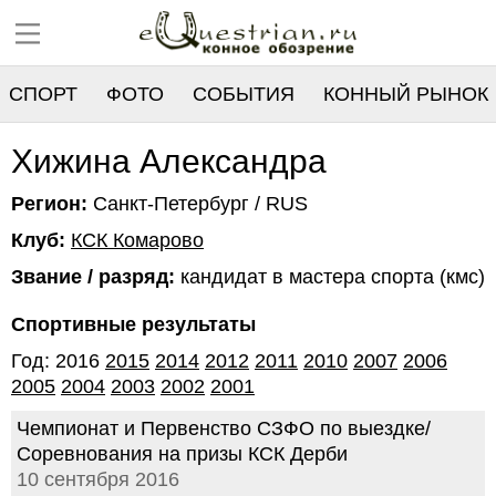
СПОРТ
ФОТО
СОБЫТИЯ
КОННЫЙ РЫНОК
РЕЕСТР
Хижина Александра
Регион:
Санкт-Петербург / RUS
Клуб:
КСК Комарово
Звание / разряд:
кандидат в мастера спорта (кмс)
Спортивные результаты
Год: 2016
2015
2014
2012
2011
2010
2007
2006
2005
2004
2003
2002
2001
Чемпионат и Первенство СЗФО по выездке/
Соревнования на призы КСК Дерби
10 сентября 2016