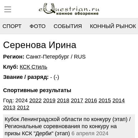
СПОРТ
ФОТО
СОБЫТИЯ
КОННЫЙ РЫНОК
РЕЕСТР
Серенова Ирина
Регион:
Санкт-Петербург / RUS
Клуб:
КСК Стиль
Звание / разряд:
- (-)
Спортивные результаты
Год: 2024
2022
2019
2018
2017
2016
2015
2014
2013
2012
Кубок Ленинградской области по конкуру (этап) /
Региональные соревнования по конкуру на
призы КСК "Дерби" (этап)
6 апреля 2024