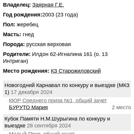
Владелец:
Заярная Г.Е.
Год рождения:
2003 (23 года)
Пол:
жеребец
Масть:
гнед
Порода:
русская верховая
Родители:
Илдон 62-Игналина 161 (о. 13
Интриган)
Место рождения:
КЗ Старожиловский
Новогодний Карнавал по конкуру и выездке (МКЗ
1)
17 декабря 2024
КЮР Среднего приза №1, общий зачет
БУРУТО Мария
2 место
Кубок Памяти Н.М.Шурыгина по конкуру и
выездке
28 сентября 2024