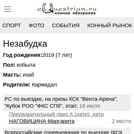
СПОРТ
ФОТО
СОБЫТИЯ
КОННЫЙ РЫНОК
РЕЕСТР
Незабудка
Год рождения:
2019 (7 лет)
Пол:
кобыла
Масть:
изаб
Родители:
Кармадал
РС по выездке, на призы КСК "Вента-Арена",
"Кубок РОО "ФКС СПб", этап;
18 июля
Предварительный приз А (дети), дети
НАГОВИЦИНА Маргарита
2 место
Всероссийские соревнования по выездке (КСК