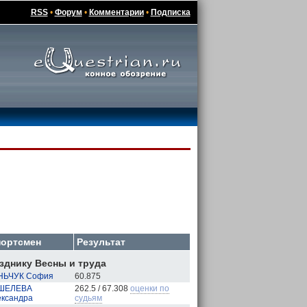
RSS
•
Форум
•
Комментарии
•
Подписка
ортсмен
Результат
зднику Весны и труда
НЬЧУК София
60.875
ШЕЛЕВА
262.5 / 67.308
оценки по
ксандра
судьям