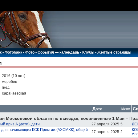
к
•
Фотобанк
•
Фото
•
События — календарь
•
Клубы
•
Жёлтые страницы
и
:
2016 (10 лет)
:
жеребец
:
гнед
:
Карачаевская
Дата
Сп
Место
я Московской области по выездке, посвященные 1 Мая – Пра
й приз А (дети), дети
27 апреля 2025
5
ДЕ
 для начинающих КСК Престиж (АХСМХК), общий
КО
27 апреля 2025
2
Але