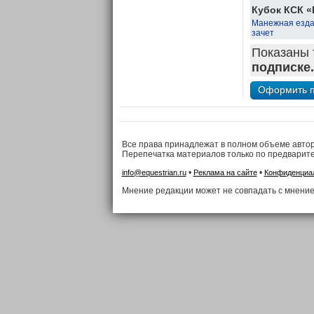
Кубок КСК «
Манежная езда
зачет
Показаны 
подписке.
Все права принадлежат в полном объеме авто
Перепечатка материалов только по предварит
•
•
info@equestrian.ru
Реклама на сайте
Конфиденциа
Мнение редакции может не совпадать с мнение