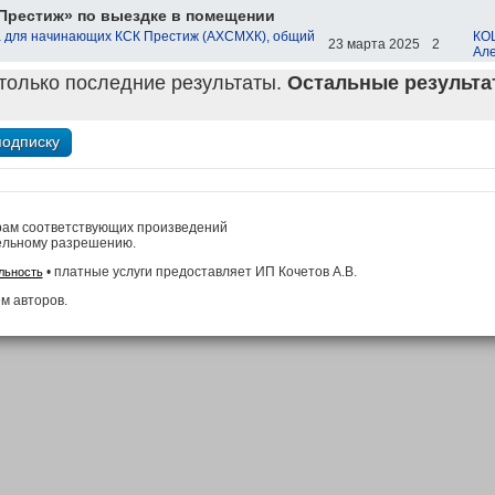
Престиж» по выездке в помещении
 для начинающих КСК Престиж (АХСМХК), общий
КО
23 марта 2025
2
Але
только последние результаты.
Остальные результат
рам соответствующих произведений
ельному разрешению.
• платные услуги предоставляет ИП Кочетов А.В.
льность
м авторов.