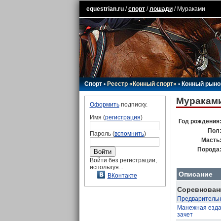
equestrian.ru
/
спорт
/
лошади
/ Мураками
Спорт
•
Реестр «Конный спорт»
•
Конный рыно
Муракам
Оформить
подписку.
Имя (
регистрация
)
Год рождения
Пол
Пароль (
вспомнить
)
Масть
Порода
Войти без регистрации,
используя...
Описание
ВКонтакте
Соревновани
Предварительны
Манежная езда
зачет