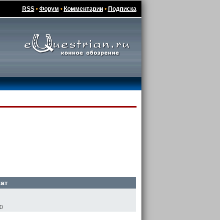
RSS
•
Форум
•
Комментарии
•
Подписка
ат
00