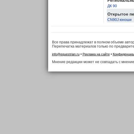
Региональн
ДК 90
Открытое пе
CN90J юноши
Все права принадлежат в полном объеме авто
Перепечатка материалов только по предварит
•
•
info@equestrian.ru
Реклама на сайте
Конфиденциа
Мнение редакции может не совпадать с мнение