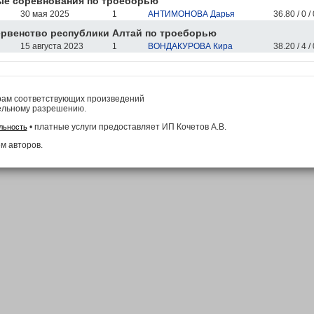
ые соревнования по троеборью
30 мая 2025
1
АНТИМОНОВА Дарья
36.80 / 0 / 
рвенство республики Алтай по троеборью
15 августа 2023
1
ВОНДАКУРОВА Кира
38.20 / 4 / 
рам соответствующих произведений
ельному разрешению.
• платные услуги предоставляет ИП Кочетов А.В.
льность
м авторов.