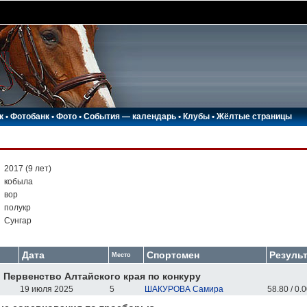
к
•
Фотобанк
•
Фото
•
События — календарь
•
Клубы
•
Жёлтые страницы
:
2017 (9 лет)
:
кобыла
:
вор
:
полукр
:
Сунгар
Дата
Спортсмен
Результ
Место
 Первенство Алтайского края по конкуру
19 июля 2025
5
ШАКУРОВА Самира
58.80 / 0.