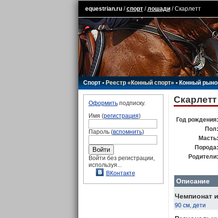
equestrian.ru
/
спорт
/
лошади
/ Скарлетт
Спорт
•
Реестр «Конный спорт»
•
Конный рыно
Скарлетт
Оформить
подписку.
Имя (
регистрация
)
Год рождения
Пол
Пароль (
вспомнить
)
Масть
Порода
Родители
Войти без регистрации,
используя...
ВКонтакте
Описание
Чемпионат и
90 см, дети