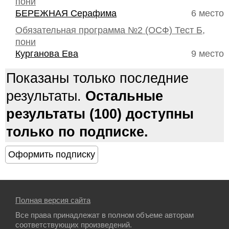
пони
БЕРЕЖНАЯ Серафима
6 место
Обязательная программа №2 (ОСФ) Тест Б,
пони
Курганова Ева
9 место
Показаны только последние
результаты.
Остальные
результаты (100) доступны
только по подписке.
Полная версия сайта
Все права принадлежат в полном объеме авторам
соответствующих произведений.