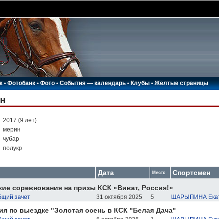
к
•
Фотобанк
•
Фото
•
События — календарь
•
Клубы
•
Жёлтые страницы
н
:
2017 (9 лет)
:
мерин
:
чубар
:
полукр
Дата
Спортсмен
Место
ие соревнования на призы КСК «Виват, Россия!»
бщий зачет
31 октября 2025
5
ШАРЫПИНА Ека
я по выездке "Золотая осень в КСК "Белая Дача"