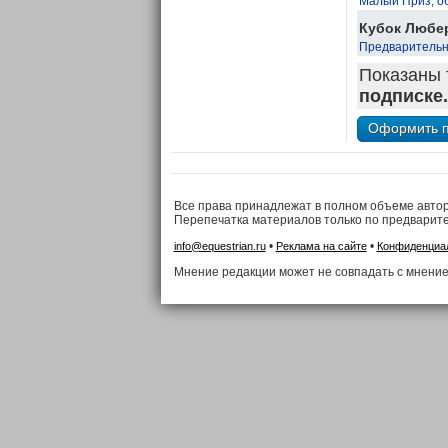
Малый Приз, о
Кубок Любер
Предварительны
Показаны 
подписке.
Все права принадлежат в полном объеме авто
Перепечатка материалов только по предварит
•
•
info@equestrian.ru
Реклама на сайте
Конфиденциа
Мнение редакции может не совпадать с мнение