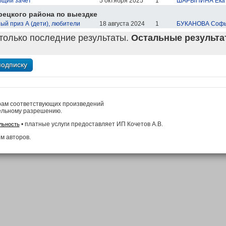
бщий зачет
5 октября 2025
1
ШАРЫПИНА Ека
ецкого района по выездке
й приз А (дети), любители
18 августа 2024
1
БУКАНОВА Соф
только последние результаты.
Остальные результат
рам соответствующих произведений
ельному разрешению.
• платные услуги предоставляет ИП Кочетов А.В.
льность
м авторов.