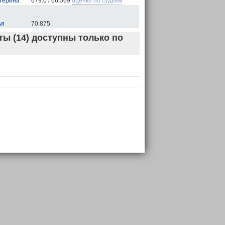
терина
679.0 / 66.569
оценки по судьям
ья
70.875
ы (14) доступны только по