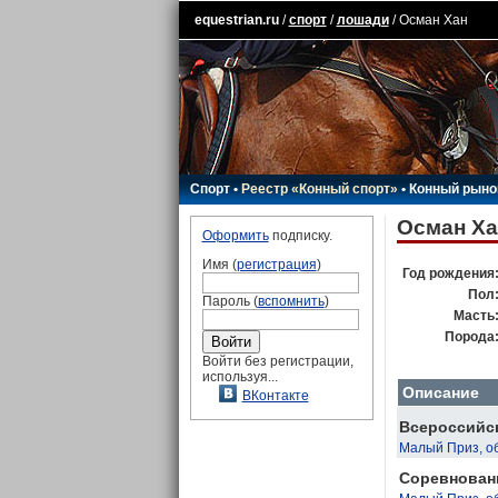
equestrian.ru
/
спорт
/
лошади
/ Осман Хан
Спорт
•
Реестр «Конный спорт»
•
Конный рыно
Осман Ха
Оформить
подписку.
Имя (
регистрация
)
Год рождения
Пол
Пароль (
вспомнить
)
Масть
Порода
Войти без регистрации,
используя...
Описание
ВКонтакте
Всероссийск
Малый Приз, о
Соревновани