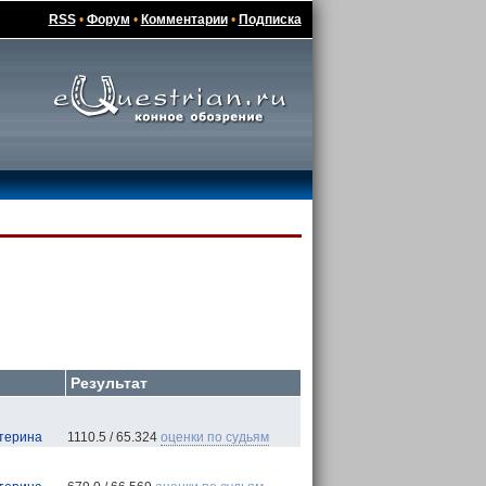
RSS
•
Форум
•
Комментарии
•
Подписка
Результат
терина
1110.5 / 65.324
оценки по судьям