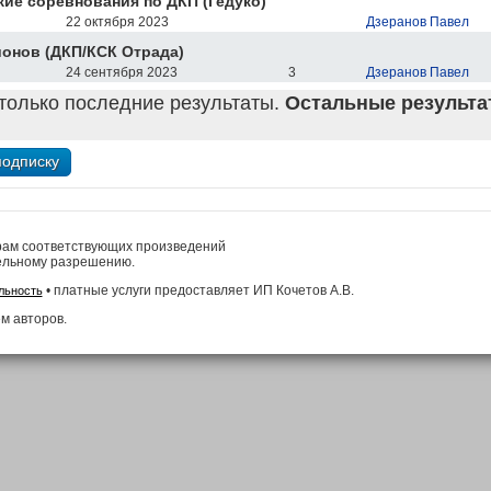
ие соревнования по ДКП (Гедуко)
22 октября 2023
Дзеранов Павел
онов (ДКП/КСК Отрада)
24 сентября 2023
3
Дзеранов Павел
только последние результаты.
Остальные результат
рам соответствующих произведений
ельному разрешению.
• платные услуги предоставляет ИП Кочетов А.В.
льность
м авторов.