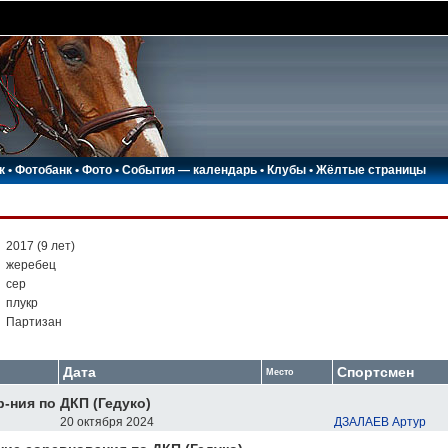
к
•
Фотобанк
•
Фото
•
События — календарь
•
Клубы
•
Жёлтые страницы
:
2017 (9 лет)
:
жеребец
:
сер
:
плукр
:
Партизан
Дата
Спортсмен
Место
р-ния по ДКП (Гедуко)
20 октября 2024
ДЗАЛАЕВ Артур