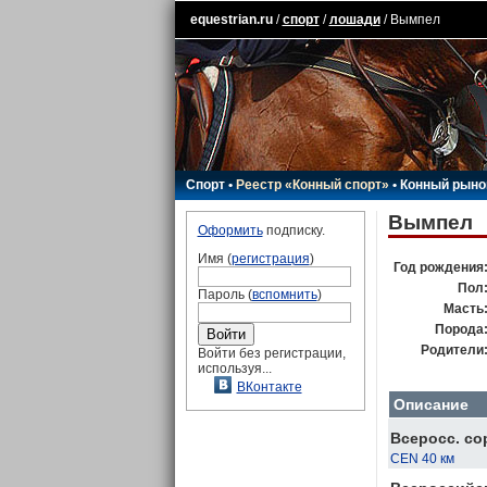
equestrian.ru
/
спорт
/
лошади
/ Вымпел
Спорт
•
Реестр «Конный спорт»
•
Конный рыно
Вымпел
Оформить
подписку.
Имя (
регистрация
)
Год рождения
Пол
Пароль (
вспомнить
)
Масть
Порода
Родители
Войти без регистрации,
используя...
ВКонтакте
Описание
Всеросс. со
CEN 40 км