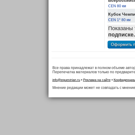
Всероссийск
CEN 80 км
Кубок Чемпи
CEN 1* 80 км
Показаны 
подписке.
Все права принадлежат в полном объеме авто
Перепечатка материалов только по предварит
•
•
info@equestrian.ru
Реклама на сайте
Конфиденциа
Мнение редакции может не совпадать с мнение