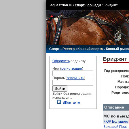
equestrian.ru
/
спорт
/
лошади
/ Бриджит
Спорт
•
Реестр «Конный спорт»
•
Конный рыно
Бриджит
Оформить
подписку.
Имя (
регистрация
)
Год рождения
Пол
Пароль (
вспомнить
)
Масть
Порода
Родители
Войти без регистрации,
используя...
ВКонтакте
Описание
МС по выезд
КЮР Большого 
Большой Приз,