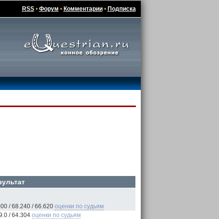
RSS
•
Форум
•
Комментарии
•
Подписка
зультат
00 / 68.240 / 66.620
оценки по судьям
.0 / 64.304
оценки по судьям