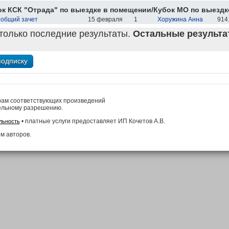
к КСК "Отрада" по выездке в помещении/Кубок МО по выездке
 общий зачет
15 февраля
1
Хоружина Анна
914.
только последние результаты.
Остальные результат
рам соответствующих произведений
ельному разрешению.
• платные услуги предоставляет ИП Кочетов А.В.
льность
м авторов.