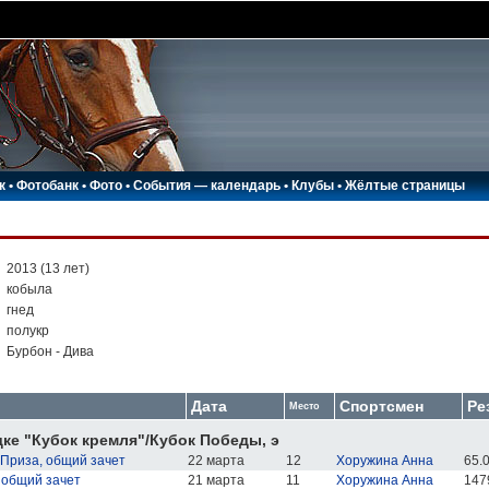
к
•
Фотобанк
•
Фото
•
События — календарь
•
Клубы
•
Жёлтые страницы
:
2013 (13 лет)
:
кобыла
:
гнед
:
полукр
:
Бурбон - Дива
Дата
Спортсмен
Ре
Место
ке "Кубок кремля"/Кубок Победы, э
Приза, общий зачет
22 марта
12
Хоружина Анна
65.0
 общий зачет
21 марта
11
Хоружина Анна
1479