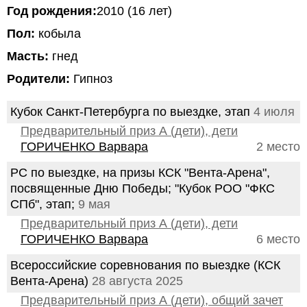
Год рождения:
2010 (16 лет)
Пол:
кобыла
Масть:
гнед
Родители:
Гипноз
Кубок Санкт-Петербурга по выездке, этап
4 июля
Предварительный приз А (дети), дети
ГОРИЧЕНКО Варвара
2 место
РС по выездке, на призы КСК "Вента-Арена",
посвященные Дню Победы; "Кубок РОО "ФКС
СПб", этап;
9 мая
Предварительный приз А (дети), дети
ГОРИЧЕНКО Варвара
6 место
Всероссийские соревнования по выездке (КСК
Вента-Арена)
28 августа 2025
Предварительный приз А (дети), общий зачет