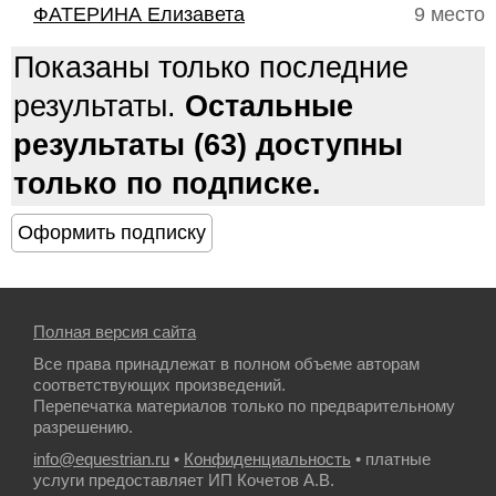
ФАТЕРИНА Елизавета
9 место
Показаны только последние
результаты.
Остальные
результаты (63) доступны
только по подписке.
Полная версия сайта
Все права принадлежат в полном объеме авторам
соответствующих произведений.
Перепечатка материалов только по предварительному
разрешению.
info@equestrian.ru
•
Конфиденциальность
• платные
услуги предоставляет ИП Кочетов А.В.