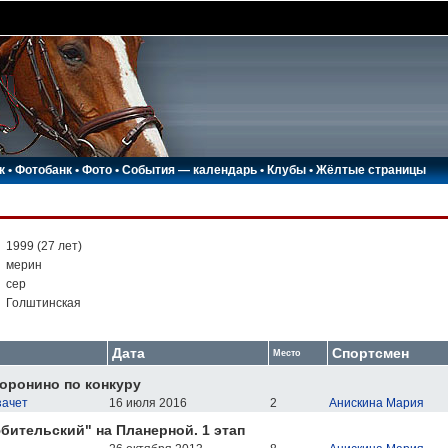
к
•
Фотобанк
•
Фото
•
События — календарь
•
Клубы
•
Жёлтые страницы
:
1999 (27 лет)
:
мерин
:
сер
:
Голштинская
Дата
Спортсмен
Место
оронино по конкуру
зачет
16 июля 2016
2
Анискина Мария
ительский" на Планерной. 1 этап