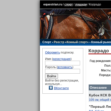
equestrian.ru
/
спорт
/
лошади
/ Коррадо
Спорт
•
Реестр «Конный спорт»
•
Конный рыно
Коррадо
Оформить
подписку.
Имя (
регистрация
)
Год рождения
Пол
Пароль (
вспомнить
)
Масть
Порода
Войти без регистрации,
используя...
Описание
ВКонтакте
Кубок КСК В
105 см, общий 
"Первый Люб