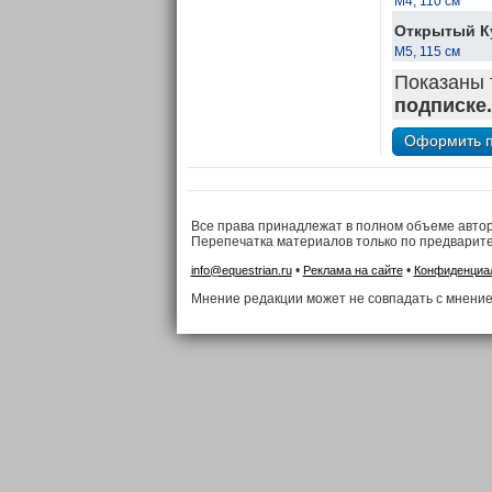
М4, 110 см
Открытый Ку
М5, 115 см
Показаны 
подписке.
Все права принадлежат в полном объеме авто
Перепечатка материалов только по предварит
•
•
info@equestrian.ru
Реклама на сайте
Конфиденциа
Мнение редакции может не совпадать с мнение