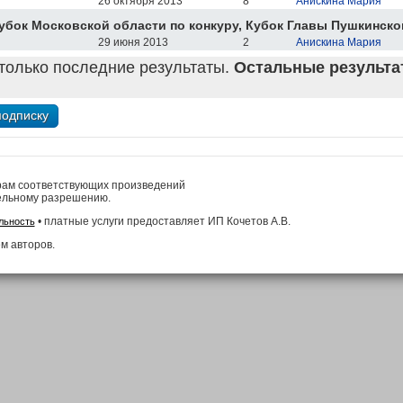
26 октября 2013
8
Анискина Мария
бок Московской области по конкуру, Кубок Главы Пушкинског
29 июня 2013
2
Анискина Мария
только последние результаты.
Остальные результат
рам соответствующих произведений
ельному разрешению.
• платные услуги предоставляет ИП Кочетов А.В.
льность
м авторов.