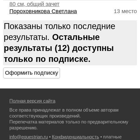
80 см, общий зачет
Пороховникова Светлана
13 место
Показаны только последние
результаты.
Остальные
результаты (12) доступны
только по подписке.
Полная версия сайта
Все права принадлежат в полном объеме авторам
соответствующих произведений.
Перепечатка материалов только по предварительному
разрешению.
info@equestrian.ru
•
Конфиденциальность
• платные