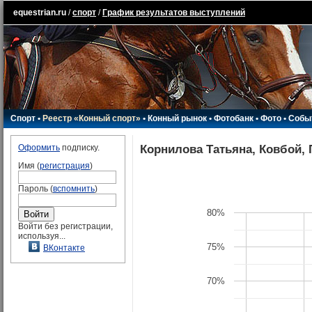
equestrian.ru
/
спорт
/
График результатов выступлений
Спорт
•
Реестр «Конный спорт»
•
Конный рынок
•
Фотобанк
•
Фото
•
Собы
Корнилова Татьяна, Ковбой,
Оформить
подписку.
Имя (
регистрация
)
Пароль (
вспомнить
)
80%
Войти без регистрации,
используя...
75%
ВКонтакте
70%