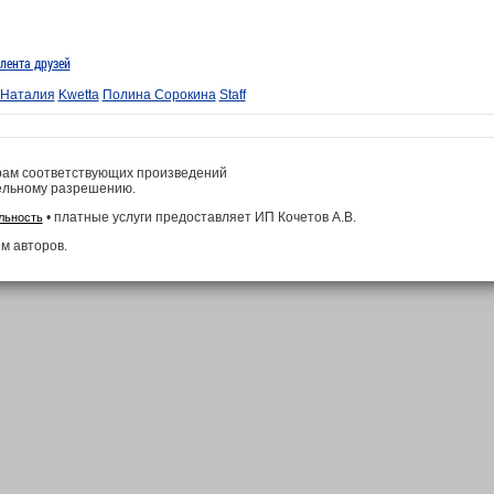
лента друзей
 Наталия
Kwetta
Полина Сорокина
Staff
рам соответствующих произведений
ельному разрешению.
• платные услуги предоставляет ИП Кочетов А.В.
льность
м авторов.