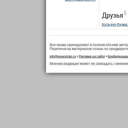
5
Друзья
Кота-кун
Радюк
Все права принадлежат в полном объеме авто
Перепечатка материалов только по предварит
•
•
info@equestrian.ru
Реклама на сайте
Конфиденциа
Мнение редакции может не совпадать с мнение