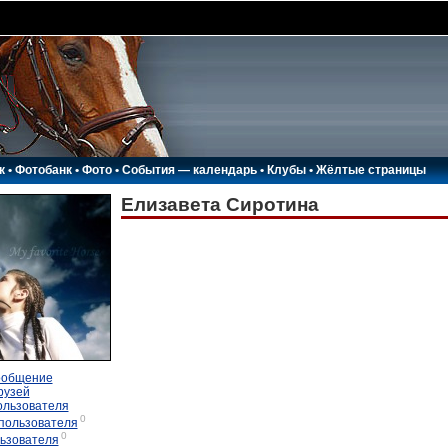
к
•
Фотобанк
•
Фото
•
События — календарь
•
Клубы
•
Жёлтые страницы
Елизавета Сиротина
ообщение
рузей
ользователя
0
пользователя
0
ьзователя