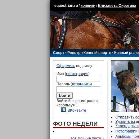
equestrian.ru
/
конники
/
Елизавета Сиротина
Спорт
•
Реестр «Конный спорт»
•
Конный рыно
Оформить
подписку.
Имя (
регистрация
)
Пароль (
вспомнить
)
Войти без регистрации,
используя...
ВКонтакте
Отправить с
Удалить из д
ФОТО НЕДЕЛИ
Календарь п
Фотографии 
Альбомы пол
все лучшие фото »