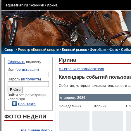
equestrian.ru
/
конники
/
Ирина
Спорт
•
Реестр «Конный спорт»
•
Конный рынок
•
Фотобанк
•
Фото
•
Собы
Ирина
Оформить
подписку.
« к странице пользователя
Имя (
регистрация
)
Календарь событий пользов
Пароль (
вспомнить
)
События, которые пользователь занес в с
Войти без регистрации,
« апрель 2026
используя...
ВКонтакте
Понедельник
Вторник
Ср
ФОТО НЕДЕЛИ
все лучшие фото »